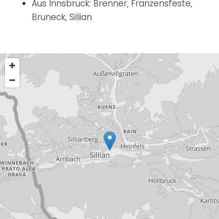
Aus Innsbruck: Brenner, Franzensfeste,
Bruneck, Sillian